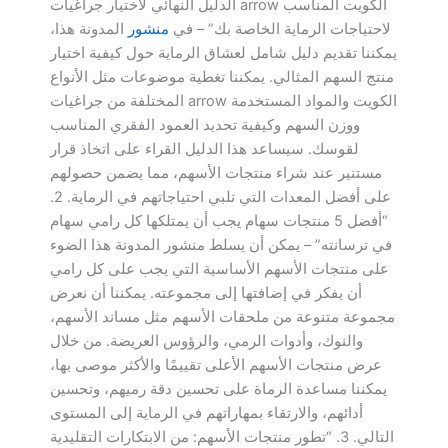
الدليل النهائي لاختيار جراغيات arrow الكويت المناسب
لاحتياجات الرماية الخاصة بك” – في
منشور
المدونة هذا،
يمكننا تقديم دليل شامل لعشاق الرماية حول كيفية اختيار
منتج السهم المثالي. يمكننا تغطية موضوعات مثل الأنواع
المختلفة من جراغيات arrow الكويت والمواد المستخدمة
ووزن السهم وكيفية تحديد العمود الفقري المناسب
لقوسك. سيساعد هذا الدليل القراء على اتخاذ قرار
مستنير عند شراء منتجات الأسهم، مما يضمن حصولهم
على أفضل المعدات التي تلبي احتياجاتهم في الرماية. 2.
“أفضل 5 منتجات سهام يجب أن يمتلكها كل رامي سهام
في ترسانته” – يمكن أن يسلط منشور المدونة هذا الضوء
على منتجات الأسهم الأساسية التي يجب على كل رامي
أن يفكر في إضافتها إلى مجموعته. يمكننا أن نعرض
مجموعة متنوعة من ملحقات الأسهم مثل مساند الأسهم،
والنوك، وأدوات الرمي، والرؤوس العريضة. من خلال
عرض منتجات الأسهم الأعلى تقييمًا والأكثر موصى بها،
يمكننا مساعدة الرماة على تحسين دقة رميهم، وتحسين
أدائهم، والارتقاء بمهاراتهم في الرماية إلى المستوى
التالي. 3. “تطور منتجات الأسهم: من الابتكارات التقليدية