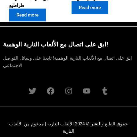
طراطيع
Read more
Read more
ابق على اتصال مع الألعاب النارية الوهمية!
ابق على اتصال مع الألعاب النارية الوهمية! تابعنا على وسائل التواصل
الاجتماعي
T
F
I
Y
T
w
a
n
o
u
i
c
s
u
m
t
e
t
t
b
t
b
a
u
l
e
o
g
b
r
حقوق الطبع والنشر © 2024 الألعاب النارية | مدعوم من الألعاب
r
o
r
e
النارية